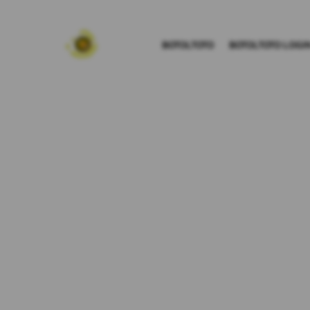
Skip
to
content
BOTOLTOTO
BOTOLTOTO LOGI