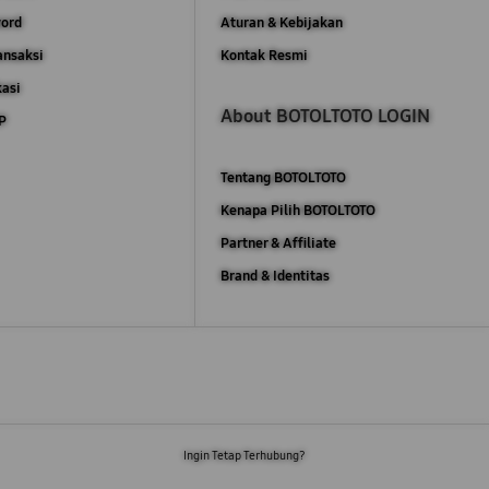
ord
Aturan & Kebijakan
ansaksi
Kontak Resmi
kasi
About BOTOLTOTO LOGIN
P
Tentang BOTOLTOTO
Kenapa Pilih BOTOLTOTO
Partner & Affiliate
Brand & Identitas
Ingin Tetap Terhubung?